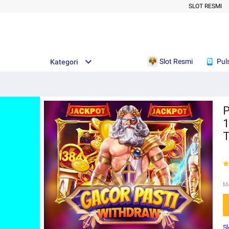
SLOT RESMI
Slot Resmi
Pul
Kategori
P
1
T
M
Sl