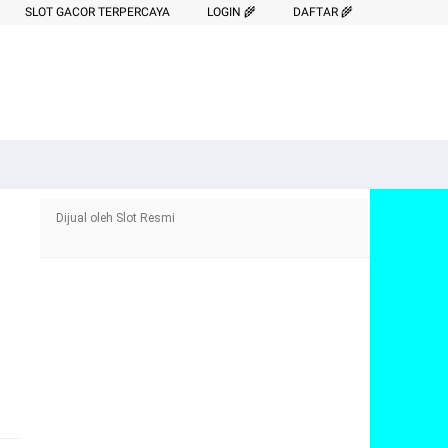
SLOT GACOR TERPERCAYA
LOGIN 🌾
DAFTAR 🌾
Dijual oleh Slot Resmi