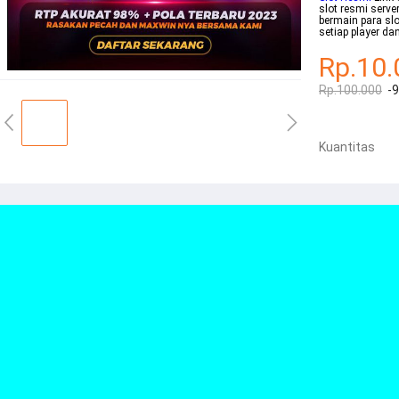
slot resmi serve
bermain para slo
setiap player d
Rp.10.
Rp.100.000
-
Kuantitas