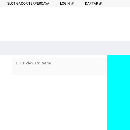
SLOT GACOR TERPERCAYA
LOGIN 🌾
DAFTAR 🌾
Dijual oleh Slot Resmi