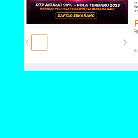
re
be
se
R
K