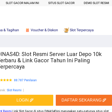
SLOT GACOR MALAM INI
SITUS SLOT GACOR
DEMO SLOT RESMI
sa & Tagihan
Voucher & Diskon
Slot Terpercaya
INAS4D: Slot Resmi Server Luar Depo 10k
erbaru & Link Gacor Tahun Ini Paling
erpercaya
88.787 Penilaian
erek
:
Slot Resmi
LOGIN 🌾
DAFTAR SEKARANG 🌾
ot Resmi
Link Slot Gacor di situs DINAS4Dini merupakan satu-satunya situs slot