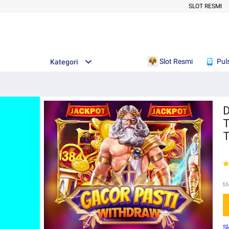
SLOT RESMI
Slot Resmi
Pul
Kategori
D
T
T
M
Sl