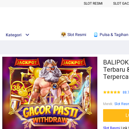
SLOT RESMI
SLOT GAC
Slot Resmi
Pulsa & Tagihan
Kategori
BALIPOKE
Terbaru 
Terperca
88.
Merek
:
Slot Res
L
Slot Resmi
Link 