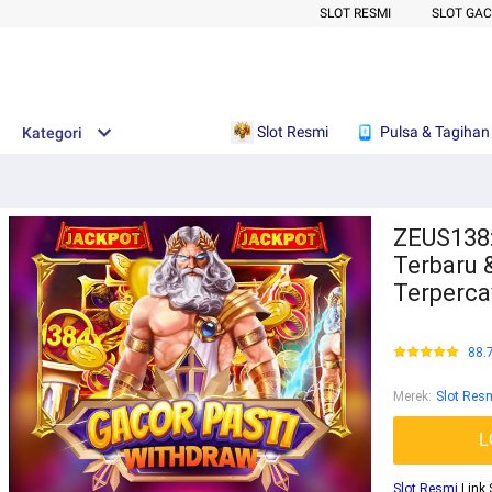
SLOT RESMI
SLOT GAC
Slot Resmi
Pulsa & Tagihan
Kategori
ZEUS138:
Terbaru 
Terperca
88.
Merek
:
Slot Res
L
Slot Resmi
Link 