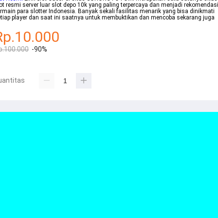
ot resmi server luar slot depo 10k yang paling terpercaya dan menjadi rekomendas
rmain para slotter Indonesia. Banyak sekali fasilitas menarik yang bisa dinikmati
tiap player dan saat ini saatnya untuk membuktikan dan mencoba sekarang juga
Rp.10.000
p.100.000
-90%
uantitas