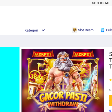
SLOT RESMI
Slot Resmi
Pul
Kategori
S
T
T
M
Sl