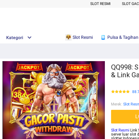
SLOT RESMI
SLOT GAC
Slot Resmi
Pulsa & Tagihan
Kategori
QQ998: S
& Link G
88.
Merek
:
Slot Res
L
Slot Resmi
Link 
server luar slot
slotter Indonesi