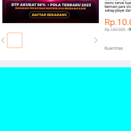
resmi server lua
bermain para slo
setiap player d
Rp.10.
Rp.100.000
-
Kuantitas