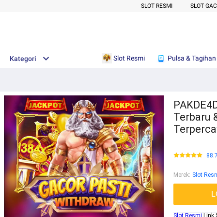
SLOT RESMI
SLOT GAC
Slot Resmi
Pulsa & Tagihan
Kategori
PAKDE4D:
Terbaru 
Terperca
88.
Merek
:
Slot Res
L
Slot Resmi
Link 