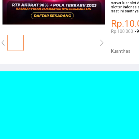
server luar slot
slotter Indonesi
saat ini saatny
Rp.10.
Rp.100.000
-
Kuantitas