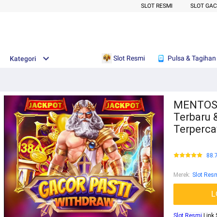
SLOT RESMI
SLOT GAC
Slot Resmi
Pulsa & Tagihan
Kategori
MENTOS4D
Terbaru 
Terperca
88.
Merek
:
Slot Res
L
Slot Resmi
Link 