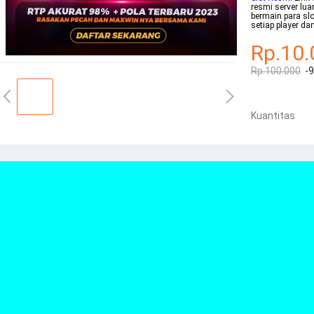
resmi server lua
bermain para slo
setiap player d
Rp.10.
Rp.100.000
-
Kuantitas