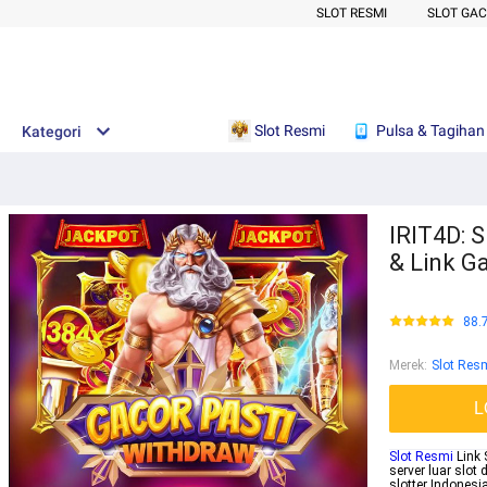
SLOT RESMI
SLOT GAC
Slot Resmi
Pulsa & Tagihan
Kategori
IRIT4D: 
& Link G
88.
Merek
:
Slot Res
L
Slot Resmi
Link 
server luar slot
slotter Indonesi