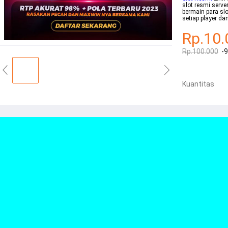
slot resmi serve
bermain para slo
setiap player d
Rp.10.
Rp.100.000
-
Kuantitas