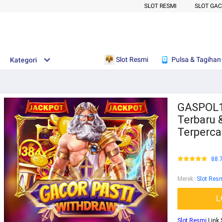
SLOT RESMI
SLOT GAC
Slot Resmi
Pulsa & Tagihan
Kategori
GASPOL18
Terbaru 
Terperca
88.
Merek
:
Slot Res
L
Slot Resmi
Link 