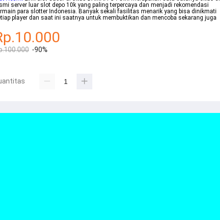
smi server luar slot depo 10k yang paling terpercaya dan menjadi rekomendasi
rmain para slotter Indonesia. Banyak sekali fasilitas menarik yang bisa dinikmati
tiap player dan saat ini saatnya untuk membuktikan dan mencoba sekarang juga
Rp.10.000
p.100.000
-90%
uantitas