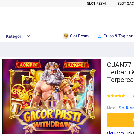
SLOT RESMI
SLOT GAC
Slot Resmi
Pulsa & Tagihan
Kategori
CUAN77: 
Terbaru 
Terperca
88.
Merek
:
Slot Res
L
Slot Resmi
Link 