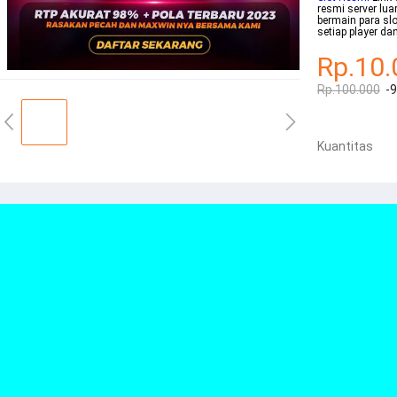
resmi server lua
bermain para slo
setiap player d
Rp.10.
Rp.100.000
-
Kuantitas