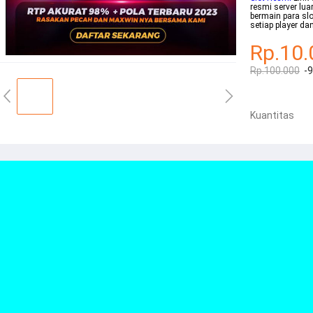
resmi server lua
bermain para slo
setiap player d
Rp.10.
Rp.100.000
-
Kuantitas