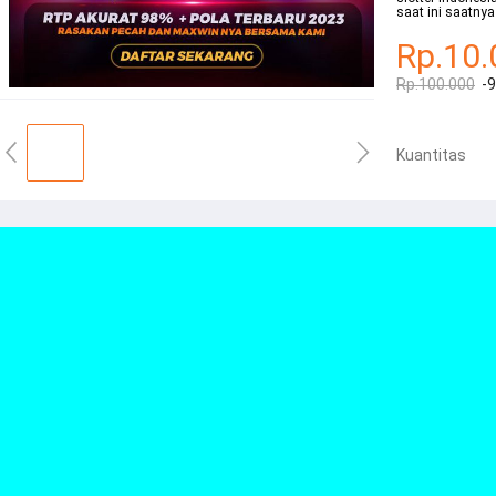
saat ini saatny
Rp.10.
Rp.100.000
-
Kuantitas