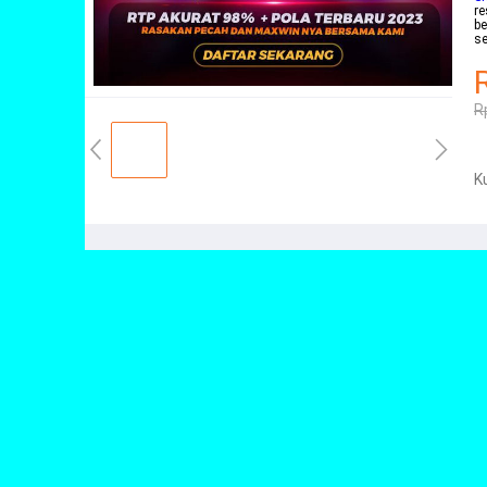
re
be
se
R
K