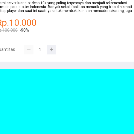
smi server luar slot depo 10k yang paling terpercaya dan menjadi rekomendasi
rmain para slotter Indonesia. Banyak sekali fasilitas menarik yang bisa dinikmati
tiap player dan saat ini saatnya untuk membuktikan dan mencoba sekarang juga
Rp.10.000
p.100.000
-90%
uantitas