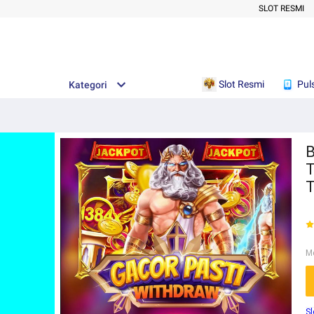
SLOT RESMI
Slot Resmi
Pul
Kategori
B
T
T
M
Sl