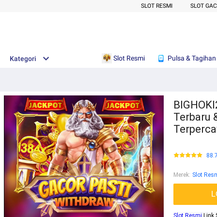
SLOT RESMI
SLOT GAC
Slot Resmi
Pulsa & Tagihan
Kategori
BIGHOKI2
Terbaru 
Terperca
88.
Merek
:
Slot Res
L
Slot Resmi
Link 