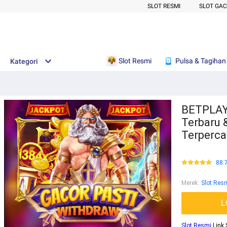
SLOT RESMI
SLOT GAC
Slot Resmi
Pulsa & Tagihan
Kategori
BETPLAY1
Terbaru 
Terperca
88.
Merek
:
Slot Res
L
Slot Resmi
Link 