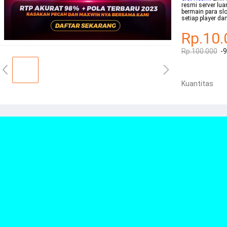
resmi server lua
bermain para slo
setiap player d
Rp.10.
Rp.100.000
-
Kuantitas