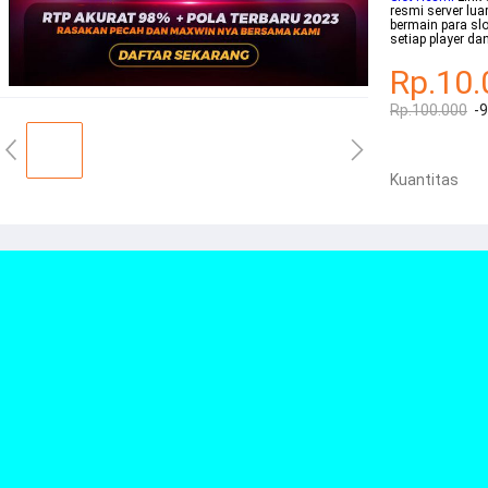
resmi server lua
bermain para slo
setiap player d
Rp.10.
Rp.100.000
-
Kuantitas