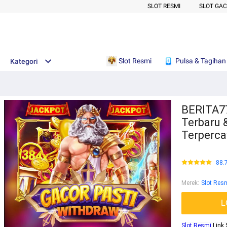
SLOT RESMI
SLOT GAC
Slot Resmi
Pulsa & Tagihan
Kategori
BERITA77
Terbaru 
Terperca
88.
Merek
:
Slot Res
L
Slot Resmi
Link 