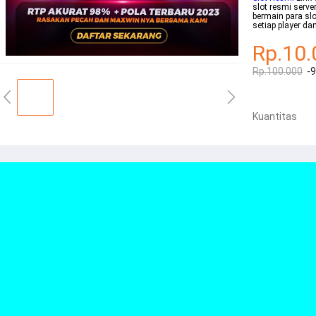
slot resmi serve
bermain para slo
setiap player d
Rp.10.
Rp.100.000
-
Kuantitas