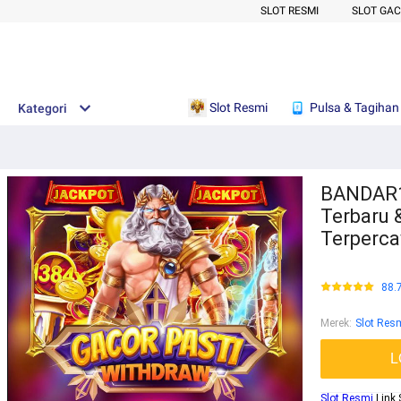
SLOT RESMI
SLOT GAC
Slot Resmi
Pulsa & Tagihan
Kategori
BANDAR12
Terbaru 
Terperca
88.
Merek
:
Slot Res
L
Slot Resmi
Link 