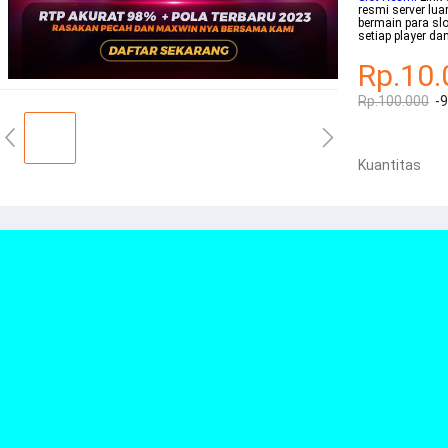
resmi server lua
bermain para slo
setiap player d
Rp.10.
Rp.100.000
-
Kuantitas