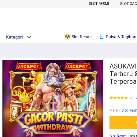
SLOT RESMI
SLOT GAC
Slot Resmi
Pulsa & Tagihan
Kategori
ASOKAVIP
Terbaru 
Terperca
88.
Merek
:
Slot Res
L
Slot Resmi
Link 