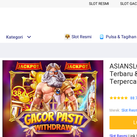
SLOT RESMI
SLOT GAC
Slot Resmi
Pulsa & Tagihan
Kategori
ASIANSLO
Terbaru 
Terperca
88.
Merek
:
Slot Res
L
Slot Resmi
Link 